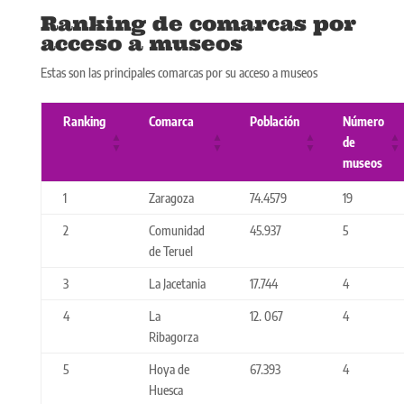
Ranking de comarcas por
acceso a museos
Estas son las principales comarcas por su acceso a museos
Ranking
Comarca
Población
Número
de
museos
1
Zaragoza
74.4579
19
2
Comunidad
45.937
5
de Teruel
3
La Jacetania
17.744
4
4
La
12. 067
4
Ribagorza
5
Hoya de
67.393
4
Huesca