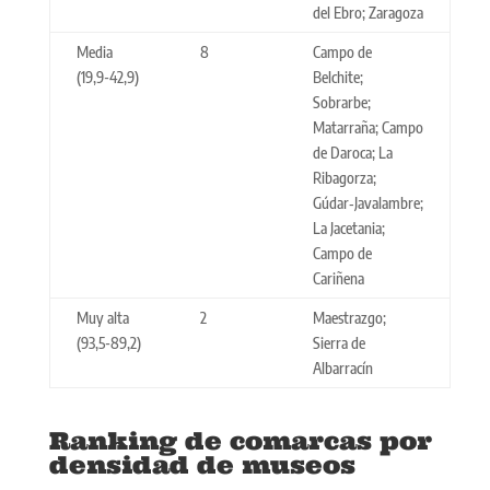
del Ebro; Zaragoza
Media
8
Campo de
(19,9-42,9)
Belchite;
Sobrarbe;
Matarraña; Campo
de Daroca; La
Ribagorza;
Gúdar‑Javalambre;
La Jacetania;
Campo de
Cariñena
Muy alta
2
Maestrazgo;
(93,5-89,2)
Sierra de
Albarracín
Ranking de comarcas por
densidad de museos