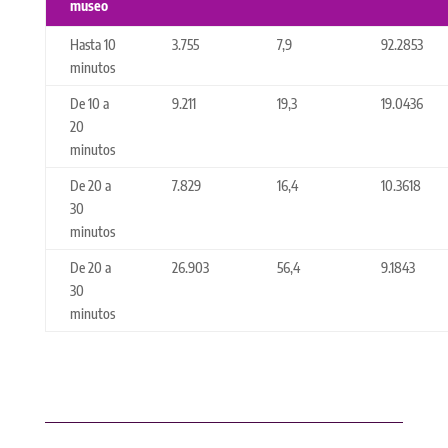
museo
Hasta 10
3.755
7,9
92.2853
minutos
De 10 a
9.211
19,3
19.0436
20
minutos
De 20 a
7.829
16,4
10.3618
30
minutos
De 20 a
26.903
56,4
9.1843
30
minutos