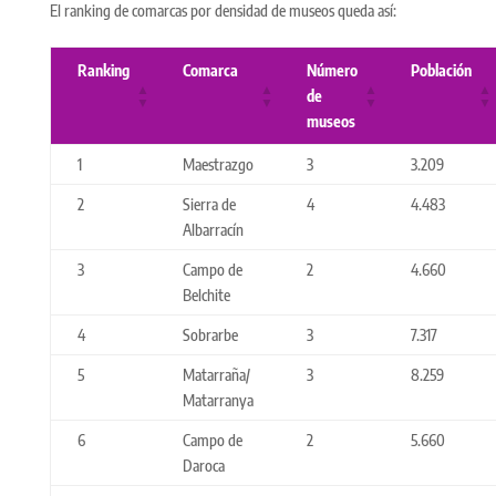
El ranking de comarcas por densidad de museos queda así:
Ranking
Comarca
Número
Población
de
museos
1
Maestrazgo
3
3.209
2
Sierra de
4
4.483
Albarracín
3
Campo de
2
4.660
Belchite
4
Sobrarbe
3
7.317
5
Matarraña/
3
8.259
Matarranya
6
Campo de
2
5.660
Daroca