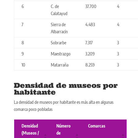
6
C. de
37.700
4
Calatayud
7
Sierra de
4.483
4
Albarracín
8
Sobrarbe
7.317
3
9
Maestrazgo
3.209
3
10
Matarraña
8.259
3
Densidad de museos por
habitante
La densidad de museos por habitante es más alta en algunas
comarca poco pobladas
Densidad
Número
Comarcas
(Museos /
de