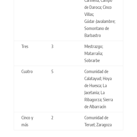
Cariñena; Campo
de Daroca; Cinco
Villas;
Gúdar‑Javalambre;
Somontano de
Barbastro
Tres
3
Mestrazgo;
Matarraña;
Sobrarbe
Cuatro
5
Comunidad de
Calatayud; Hoya
de Huesca; La
Jacetania; La
Ribagorza; Sierra
de Albarracín
Cinco y
2
Comunidad de
más
Teruel; Zaragoza