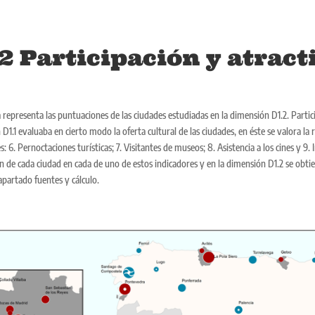
2 Participación y atract
representa las puntuaciones de las ciudades estudiadas en la dimensión D1.2. Particip
D1.1 evaluaba en cierto modo la oferta cultural de las ciudades, en éste se valora la
s: 6. Pernoctaciones turísticas; 7. Visitantes de museos; 8. Asistencia a los cines y 9.
 de cada ciudad en cada de uno de estos indicadores y en la dimensión D1.2 se obtien
 apartado fuentes y cálculo.