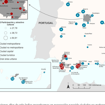
iciones altas de este índice encontramos en proporción parecida ciudades no metropol