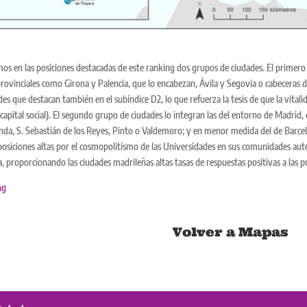
s en las posiciones destacadas de este ranking dos grupos de ciudades. El primero
provinciales como Girona y Palencia, que lo encabezan, Ávila y Segovia o cabecera
es que destacan también en el subíndice D2, lo que refuerza la tesis de que la vital
capital social). El segundo grupo de ciudades lo integran las del entorno de Madrid,
a, S. Sebastián de los Reyes, Pinto o Valdemoro; y en menor medida del de Barcelo
osiciones altas por el cosmopolitismo de las Universidades en sus comunidades aut
, proporcionando las ciudades madrileñas altas tasas de respuestas positivas a las 
ng
Volver a Mapas