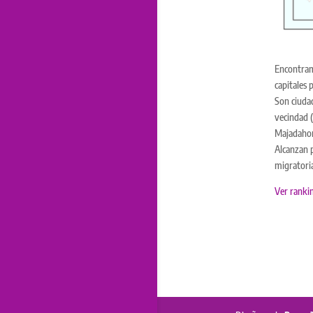
Encontramo
capitales 
Son ciudad
vecindad (
Majadahond
Alcanzan p
migratoria
Ver ranki