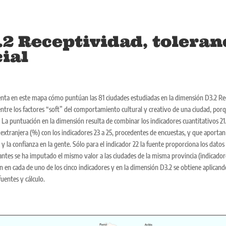
.2 Receptividad, toleran
cial
nta en este mapa cómo puntúan las 81 ciudades estudiadas en la dimensión D3.2 Rece
entre los factores “soft” del comportamiento cultural y creativo de una ciudad, porq
. La puntuación en la dimensión resulta de combinar los indicadores cuantitativos 21
extranjera (%) con los indicadores 23 a 25, procedentes de encuestas, y que aportan 
 y la confianza en la gente. Sólo para el indicador 22 la fuente proporciona los datos
antes se ha imputado el mismo valor a las ciudades de la misma provincia (indicado
 en cada de uno de los cinco indicadores y en la dimensión D3.2 se obtiene aplicando
uentes y cálculo.