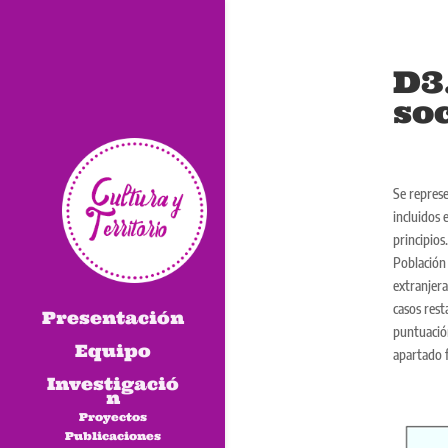
D3
so
Se represe
incluidos 
principios
Población 
extranjera
casos rest
Presentación
puntuación
Equipo
apartado f
Investigació
n
Proyectos
Publicaciones